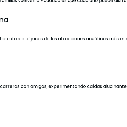
 familias vuelven a Aquatica es que cada uno puede disfru
ina
atica ofrece algunas de las atracciones acuáticas más 
do carreras con amigos, experimentando caídas alucinant