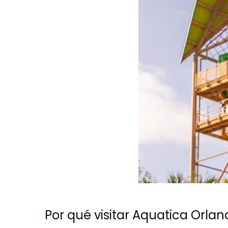
Free Teacher Card
Weather-or-Not Assurance
Weather-or-Not Assurance
Free Preschool Card
ORLANDO PARKS
ORLANDO PARKS
Gift Cards
SeaWorld
SeaWorld
College Pass
Discovery Cove
Discovery Cove
Hotel Packages
Por qué visitar Aquatica Orlan