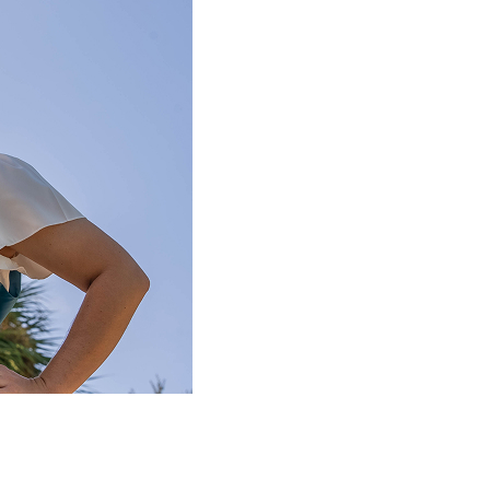
Free Teacher Card
Free Preschool Card
Gift Cards
College Pass
Hotel Packages