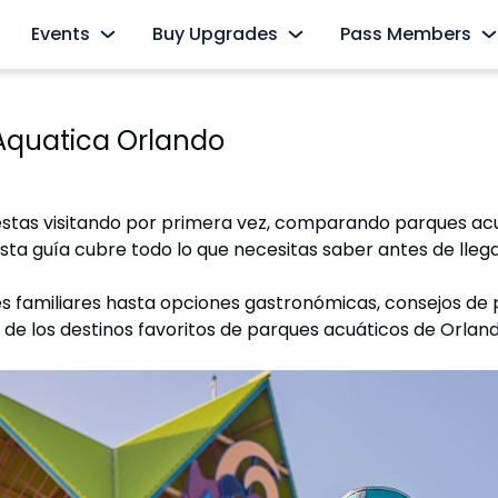
Events
Buy Upgrades
Pass Members
s
AquaGlow
Cabanas
Pass Member Sign
r Aquatica Orlando
Select Nights, May 15 - September 26
Redeem Membership &
All-Day Dining
The Ultimate Playdate
Pass Member Ne
nd
Dolphin Close-Up Tour
Select Mondays from June 1 – August 10
August 2026
i estas visitando por primera vez, comparando parques 
Private Events
Quick Queue
Pass Member Ben
ta guía cubre todo lo que necesitas saber antes de llega
All Events
Parking & Rentals
Pass Member Mon
amiliares hasta opciones gastronómicas, consejos de pla
o de los destinos favoritos de parques acuáticos de Orland
Up Tour
All Upgrades
Blockout Dates
Current Pass Me