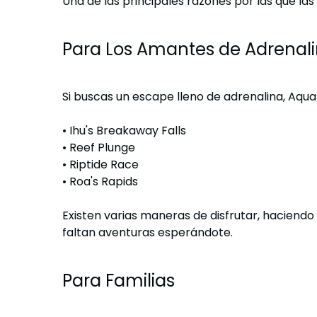
Una de las principales razones por las que las
Para Los Amantes de Adrenal
Si buscas un escape lleno de adrenalina, Aqu
•
Ihu's Breakaway Falls
•
Reef Plunge
•
Riptide Race
•
Roa's Rapids
Existen varias maneras de disfrutar, hacien
faltan aventuras esperándote.
Para Familias