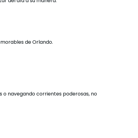
tar del día a su manera.
memorables de Orlando.
es o navegando corrientes poderosas, no